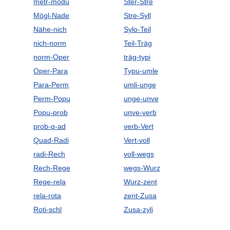
metr-modu
Ster-Stre
Mögl-Nade
Stre-Syll
Nähe-nich
Sylo-Teil
nich-norm
Teil-Träg
norm-Oper
träg-typi
Oper-Para
Typu-umle
Para-Perm
umli-unge
Perm-Popu
unge-unve
Popu-prob
unve-verb
prob-q-ad
verb-Vert
Quad-Radi
Vert-voll
radi-Rech
voll-wegs
Rech-Rege
wegs-Wurz
Rege-rela
Wurz-zent
rela-rota
zent-Zusa
Roti-schl
Zusa-zyli