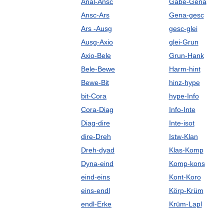
Anal-Ansc
Gabe-Gena
Ansc-Ars
Gena-gesc
Ars -Ausg
gesc-glei
Ausg-Axio
glei-Grun
Axio-Bele
Grun-Hank
Bele-Bewe
Harm-hint
Bewe-Bit
hinz-hype
bit-Cora
hype-Info
Cora-Diag
Info-Inte
Diag-dire
Inte-isot
dire-Dreh
Istw-Klan
Dreh-dyad
Klas-Komp
Dyna-eind
Komp-kons
eind-eins
Kont-Koro
eins-endl
Körp-Krüm
endl-Erke
Krüm-Lapl