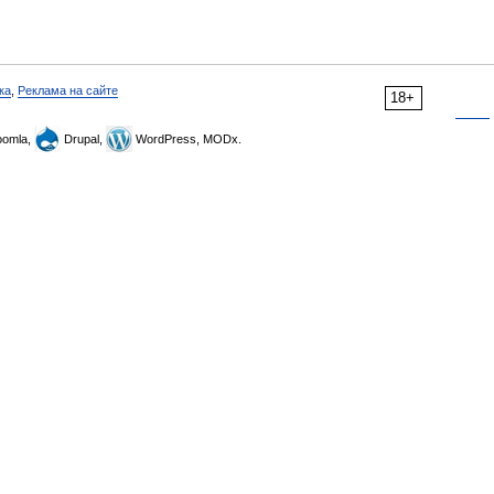
ка
,
Реклама на сайте
18+
omla,
Drupal,
WordPress, MODx.