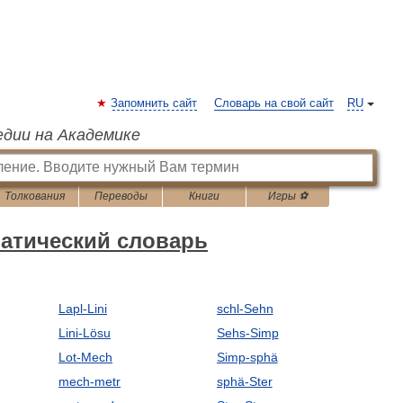
Запомнить сайт
Словарь на свой сайт
RU
едии на Академике
Толкования
Переводы
Книги
Игры ⚽
атический словарь
Lapl-Lini
schl-Sehn
Lini-Lösu
Sehs-Simp
Lot-Mech
Simp-sphä
mech-metr
sphä-Ster