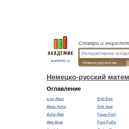
Словари и энциклоп
academic.ru
Немецко-русский математический словарь
Немецко-русский матем
Оглавление
a pr-Absc
Erkl-Extr
Absc-Achs
Extr-fest
Achs-Akti
Feue-Fort
Akti-Anal
Fort-Fußp